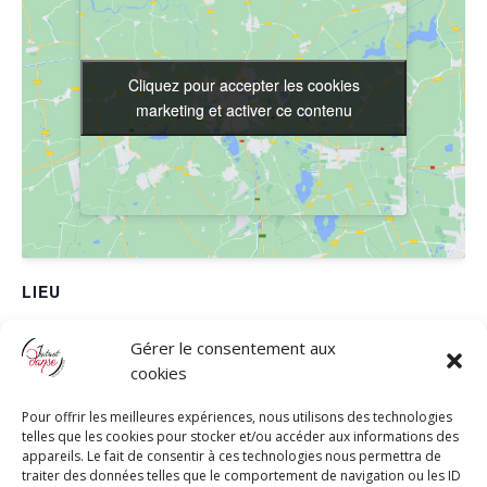
Cliquez pour accepter les cookies
Cliquez pour accepter les cookies
marketing et activer ce contenu
marketing et activer ce contenu
LIEU
Campanile
Gérer le consentement aux
1120 Route de Gémenos
cookies
Aubagne
,
13400
France
+ Google Map
Pour offrir les meilleures expériences, nous utilisons des technologies
Téléphone
telles que les cookies pour stocker et/ou accéder aux informations des
appareils. Le fait de consentir à ces technologies nous permettra de
0608918050
traiter des données telles que le comportement de navigation ou les ID