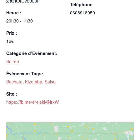
vendredi 29 mai
Téléphone
Heure :
0608918050
20h30 - 1h30
Prix :
12€
Catégorie d’Évènement:
Soirée
Évènement Tags:
Bachata
,
Kizomba
,
Salsa
Site :
https://fb.me/e/4iekMNrxW