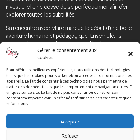
investie, elle ne cesse de se perfectionner afin d’en
explorer toutes les subtilités.
Sa rencontre avec Marc marque le début d’une belle
aventure humaine et pédagogique. Ensemble, ils
unissent leurs compétences pour développer
Gérer le consentement aux
l’enseignement de la Kizomba au sein d’Instant
cookies
Danse, avec une approche mêlant technique,
connexion et musicalité.
Pour offrir les meilleures expériences, nous utilisons des technologies
telles que les cookies pour stocker et/ou accéder aux informations des
Retrouvez Alix chaque Jeudi à Aubagne. Avec Marc,
appareils. Le fait de consentir à ces technologies nous permettra de
traiter des données telles que le comportement de navigation ou les ID
elle te transmettra toute sa passion et te fera
uniques sur ce site. Le fait de ne pas consentir ou de retirer son
découvrir toute la richesse de la Kizomba !
consentement peut avoir un effet négatif sur certaines caractéristiques
et fonctions.
En Vidéo
Accepter
Refuser