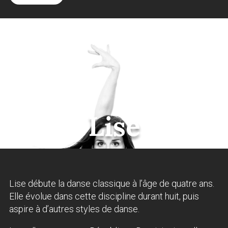
Lise
Lise débute la danse classique à l’âge de quatre ans.
Elle évolue dans cette discipline durant huit, puis
aspire à d’autres styles de danse.