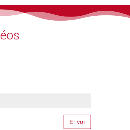
déos
Envoi