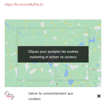
https://fb.me/e/4tAJPeL0z
Cliquez pour accepter les cookies
Cliquez pour accepter les cookies
marketing et activer ce contenu
marketing et activer ce contenu
Gérer le consentement aux
LIEU
cookies
Studio 2C’