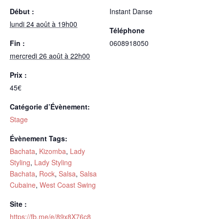
Début :
Instant Danse
lundi 24 août à 19h00
Téléphone
Fin :
0608918050
mercredi 26 août à 22h00
Prix :
45€
Catégorie d’Évènement:
Stage
Évènement Tags:
Bachata
,
Kizomba
,
Lady
Styling
,
Lady Styling
Bachata
,
Rock
,
Salsa
,
Salsa
Cubaine
,
West Coast Swing
Site :
https://fb.me/e/89x8X76c8