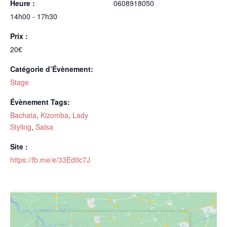
Heure :
0608918050
14h00 - 17h30
Prix :
20€
Catégorie d’Évènement:
Stage
Évènement Tags:
Bachata
,
Kizomba
,
Lady
Styling
,
Salsa
Site :
https://fb.me/e/33EdtIc7J