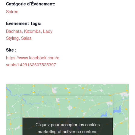
Catégorie d’Évènement:
Soirée
Évènement Tags:
Bachata
,
Kizomba
,
Lady
Styling
,
Salsa
Site :
https://www.facebook.com/e
vents/1429162607525397
Cliquez pour accepter les cookies
Cliquez pour accepter les cookies
marketing et activer ce contenu
marketing et activer ce contenu