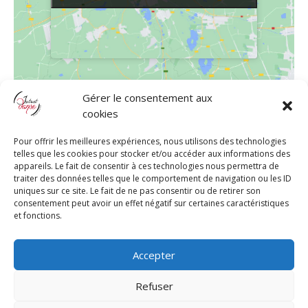
Gérer le consentement aux
LIEU
cookies
Les Salons de Véde
Pour offrir les meilleures expériences, nous utilisons des technologies
Les Salons de Véde, Route de la Sainte-Baume
telles que les cookies pour stocker et/ou accéder aux informations des
appareils. Le fait de consentir à ces technologies nous permettra de
Auriol
,
13390
France
+ Google Map
traiter des données telles que le comportement de navigation ou les ID
uniques sur ce site. Le fait de ne pas consentir ou de retirer son
consentement peut avoir un effet négatif sur certaines caractéristiques
et fonctions.
Les Apéros Latinos Aubagnais – 26 Juin
Week-End Dance & Fun
2022
2022
Accepter
Refuser