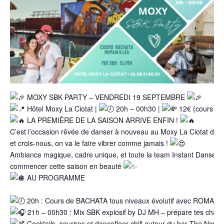
MOXY SBK PARTY – VENDREDI 19 SEPTEMBRE
Hôtel Moxy La Ciotat |
20h – 00h30 |
12€ (cours + c
LA PREMIÈRE DE LA SAISON ARRIVE ENFIN !
C’est l’occasion rêvée de danser à nouveau au Moxy La Ciotat depu
et crois-nous, on va le faire vibrer comme jamais !
Ambiance magique, cadre unique, et toute la team Instant Danse a
commencer cette saison en beauté
AU PROGRAMME
20h : Cours de BACHATA tous niveaux évolutif avec ROMAIN
21h – 00h30 : Mix SBK explosif by DJ MH – prépare tes chau
Cocktails, sourires et dancefloor chill autour du bar The Now.