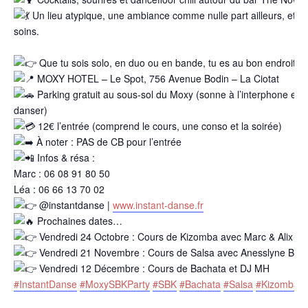
Un lieu atypique, une ambiance comme nulle part ailleurs, et u
soins.
Que tu sois solo, en duo ou en bande, tu es au bon endroit pou
MOXY HOTEL – Le Spot, 756 Avenue Bodin – La Ciotat
Parking gratuit au sous-sol du Moxy (sonne à l’interphone et 
danser)
12€ l’entrée (comprend le cours, une conso et la soirée)
À noter : PAS de CB pour l’entrée
Infos & résa :
Marc : 06 08 91 80 50
Léa : 06 66 13 70 02
@instantdanse |
www.instant-danse.fr
Prochaines dates…
Vendredi 24 Octobre : Cours de Kizomba avec Marc & Alix et 
Vendredi 21 Novembre : Cours de Salsa avec Anesslyne Baila
Vendredi 12 Décembre : Cours de Bachata et DJ MH
#InstantDanse
#MoxySBKParty
#SBK
#Bachata
#Salsa
#Kizomba
#