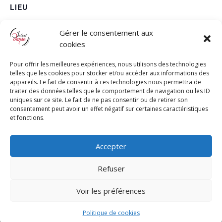
LIEU
Moxy La Ciotat
Gérer le consentement aux
Le Spot, 756 Avenue Bodin
cookies
La Ciotat
,
13600
+ Google Map
Pour offrir les meilleures expériences, nous utilisons des technologies
Téléphone
telles que les cookies pour stocker et/ou accéder aux informations des
appareils. Le fait de consentir à ces technologies nous permettra de
06.08.91.80.50
traiter des données telles que le comportement de navigation ou les ID
uniques sur ce site. Le fait de ne pas consentir ou de retirer son
consentement peut avoir un effet négatif sur certaines caractéristiques
et fonctions.
Stage de Lady Styling Bachata avec Léa :
Le Goûter Latino
Aubagnais de Noël
Technique et Chorégraphie
Accepter
Refuser
Réalisé par
Romain Guerrero
| Copyright © Instant
Voir les préférences
Danse - All Rights Reserved |
Mentions légales
|
Politique de cookies
Politique de cookies