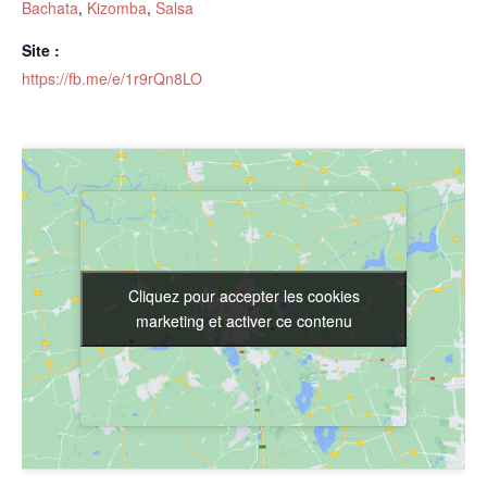
Bachata
,
Kizomba
,
Salsa
Site :
https://fb.me/e/1r9rQn8LO
Cliquez pour accepter les cookies
Cliquez pour accepter les cookies
marketing et activer ce contenu
marketing et activer ce contenu