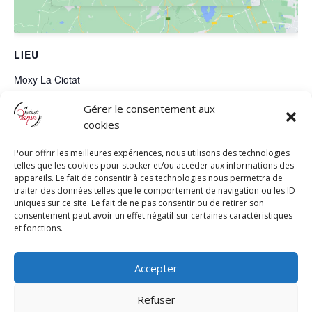
LIEU
Moxy La Ciotat
Le Spot, 756 Avenue Bodin
Gérer le consentement aux
La Ciotat
,
13600
+ Google Map
cookies
Téléphone
Pour offrir les meilleures expériences, nous utilisons des technologies
06.08.91.80.50
telles que les cookies pour stocker et/ou accéder aux informations des
appareils. Le fait de consentir à ces technologies nous permettra de
traiter des données telles que le comportement de navigation ou les ID
uniques sur ce site. Le fait de ne pas consentir ou de retirer son
consentement peut avoir un effet négatif sur certaines caractéristiques
Stages de Bachata avec Romain et Léa :
Stage Kizomba : Lady
et fonctions.
Styling – Débutant –
Débutant – Men & Lady Styling –
Intermédiaire
Intermédiaire
Accepter
Refuser