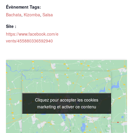
Évènement Tags:
Bachata
,
Kizomba
,
Salsa
Site :
https://www.facebook.com/e
vents/455880336592940
Cliquez pour accepter les cookies
Cliquez pour accepter les cookies
marketing et activer ce contenu
marketing et activer ce contenu